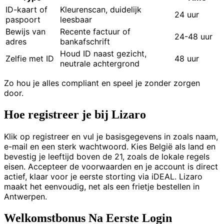
ID-kaart of
Kleurenscan, duidelijk
24 uur
paspoort
leesbaar
Bewijs van
Recente factuur of
24-48 uur
adres
bankafschrift
Houd ID naast gezicht,
Zelfie met ID
48 uur
neutrale achtergrond
Zo hou je alles compliant en speel je zonder zorgen
door.
Hoe registreer je bij Lizaro
Klik op registreer en vul je basisgegevens in zoals naam,
e-mail en een sterk wachtwoord. Kies België als land en
bevestig je leeftijd boven de 21, zoals de lokale regels
eisen. Accepteer de voorwaarden en je account is direct
actief, klaar voor je eerste storting via iDEAL. Lizaro
maakt het eenvoudig, net als een frietje bestellen in
Antwerpen.
Welkomstbonus Na Eerste Login