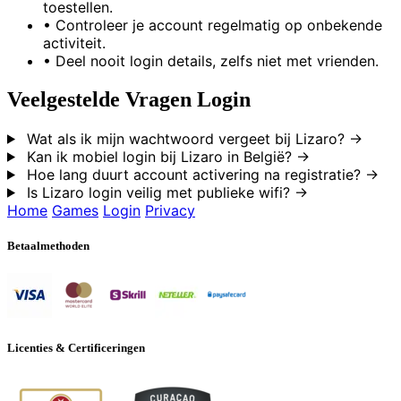
toestellen.
•
Controleer je account regelmatig op onbekende
activiteit.
•
Deel nooit login details, zelfs niet met vrienden.
Veelgestelde Vragen Login
Wat als ik mijn wachtwoord vergeet bij Lizaro?
→
Kan ik mobiel login bij Lizaro in België?
→
Hoe lang duurt account activering na registratie?
→
Is Lizaro login veilig met publieke wifi?
→
Home
Games
Login
Privacy
Betaalmethoden
Licenties & Certificeringen