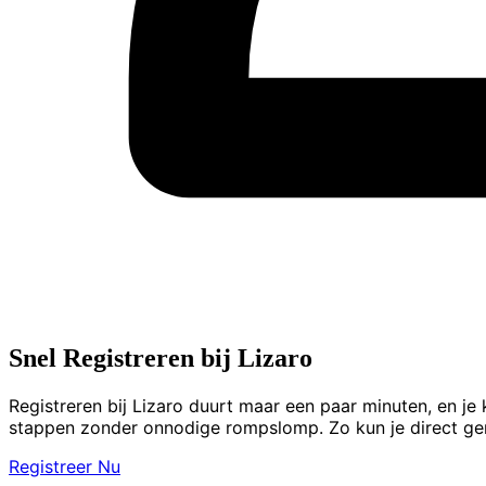
Snel Registreren bij Lizaro
Registreren bij Lizaro duurt maar een paar minuten, en j
stappen zonder onnodige rompslomp. Zo kun je direct genie
Registreer Nu