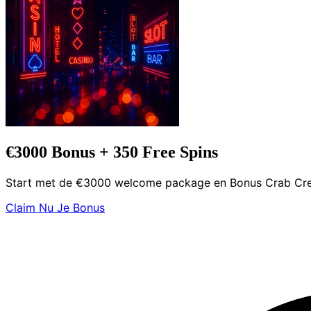
€3000 Bonus + 350 Free Spins
Start met de €3000 welcome package en Bonus Crab Credi
Claim Nu Je Bonus