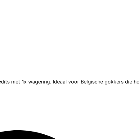
ts met 1x wagering. Ideaal voor Belgische gokkers die ho