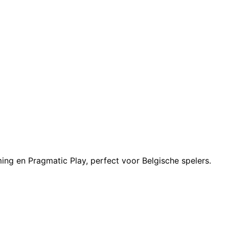
ing en Pragmatic Play, perfect voor Belgische spelers.