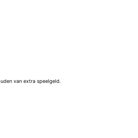
uden van extra speelgeld.