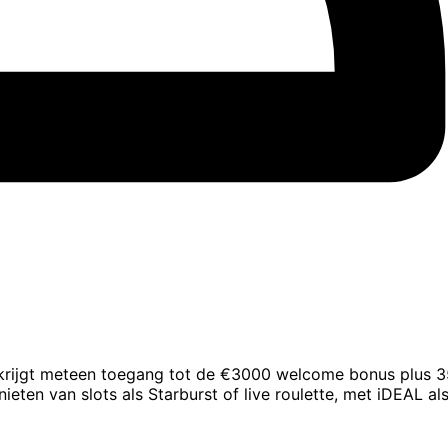
e krijgt meteen toegang tot de €3000 welcome bonus plus 3
ten van slots als Starburst of live roulette, met iDEAL al